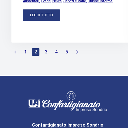
Alimentari
,
Eventi
,
News
,
Servizi e Varie
,
Unione Informa
LEGGI TUTTO
1
2
3
4
5
Confartigianato Imprese Sondrio