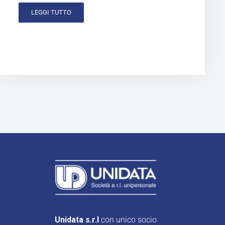
LEGGI TUTTO
Unidata s.r.l
con unico socio