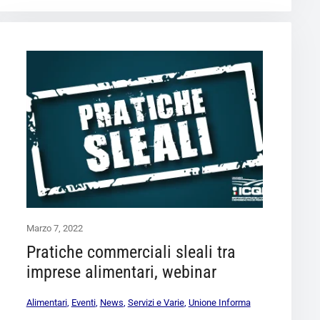
Marzo 7, 2022
Pratiche commerciali sleali tra
imprese alimentari, webinar
Alimentari
,
Eventi
,
News
,
Servizi e Varie
,
Unione Informa