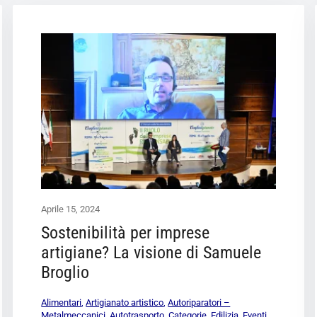
Aprile 15, 2024
Sostenibilità per imprese
artigiane? La visione di Samuele
Broglio
Alimentari
,
Artigianato artistico
,
Autoriparatori –
Metalmeccanici
,
Autotrasporto
,
Categorie
,
Edilizia
,
Eventi
,