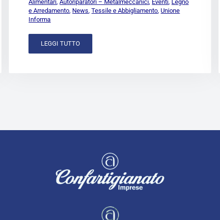
Alimentari
,
Autoriparatori – Metalmeccanici
,
Eventi
,
Legno
e Arredamento
,
News
,
Tessile e Abbigliamento
,
Unione
Informa
LEGGI TUTTO