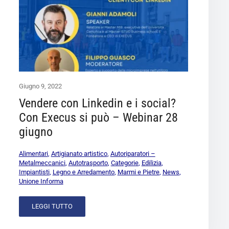
Giugno 9, 2022
Vendere con Linkedin e i social?
Con Execus si può – Webinar 28
giugno
Alimentari
,
Artigianato artistico
,
Autoriparatori –
Metalmeccanici
,
Autotrasporto
,
Categorie
,
Edilizia
,
Impiantisti
,
Legno e Arredamento
,
Marmi e Pietre
,
News
,
Unione Informa
LEGGI TUTTO