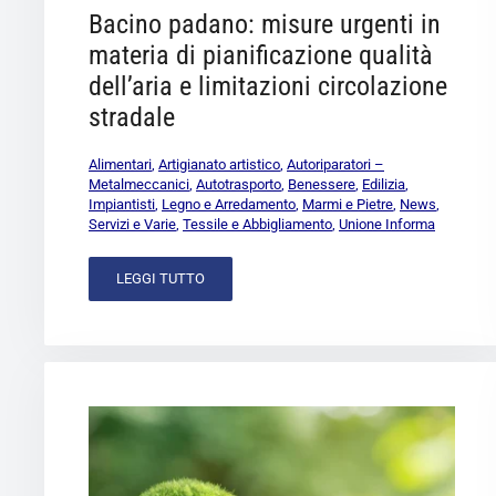
Bacino padano: misure urgenti in
materia di pianificazione qualità
dell’aria e limitazioni circolazione
stradale
Alimentari
,
Artigianato artistico
,
Autoriparatori –
Metalmeccanici
,
Autotrasporto
,
Benessere
,
Edilizia
,
Impiantisti
,
Legno e Arredamento
,
Marmi e Pietre
,
News
,
Servizi e Varie
,
Tessile e Abbigliamento
,
Unione Informa
LEGGI TUTTO