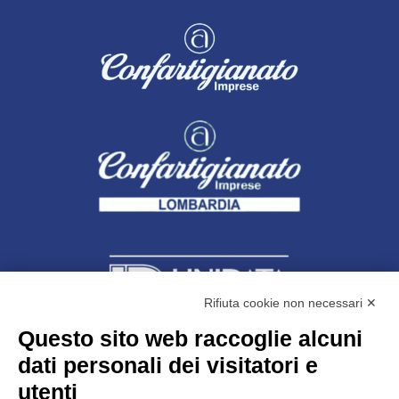
Rifiuta cookie non necessari ✕
Questo sito web raccoglie alcuni
dati personali dei visitatori e
Unidata s.r.l
con unico socio
Largo dell’Artigianato, 1 - 23100 Sondrio
utenti