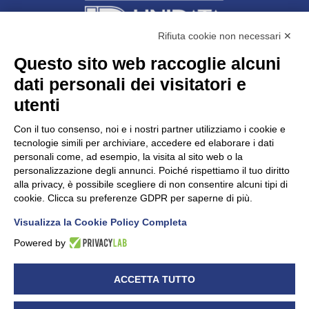
Rifiuta cookie non necessari ✕
Questo sito web raccoglie alcuni
dati personali dei visitatori e
Unidata s.r.l
con unico socio
Largo dell’Artigianato, 1 - 23100 Sondrio
utenti
Telefono
0342.514315
Fax 0342.514316
Con il tuo consenso, noi e i nostri partner utilizziamo i cookie e
C.F. 00481790145 - N.REA SO-36426
tecnologie simili per archiviare, accedere ed elaborare i dati
PEC:
unidata.sondrio@legalmail.it
personali come, ad esempio, la visita al sito web o la
Cap. soc. euro 100.000,00 i.v.
personalizzazione degli annunci. Poiché rispettiamo il tuo diritto
alla privacy, è possibile scegliere di non consentire alcuni tipi di
cookie. Clicca su preferenze GDPR per saperne di più.
Visualizza la Cookie Policy Completa
CONFARTIGIANATO - Informative privacy
Cookie Policy
Powered by
Dichiarazione di accessibilità
UNIDATA - Informativa privacy (per i clienti)
ACCETTA TUTTO
UNIDATA - Whistleblowing