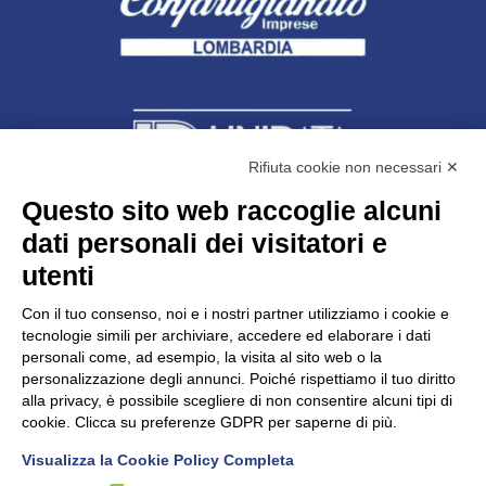
Rifiuta cookie non necessari ✕
Questo sito web raccoglie alcuni
Unidata s.r.l
con unico socio
dati personali dei visitatori e
Largo dell’Artigianato, 1 - 23100 Sondrio
utenti
Telefono
0342.514315
Fax 0342.514316
Con il tuo consenso, noi e i nostri partner utilizziamo i cookie e
C.F. 00481790145 - N.REA SO-36426
tecnologie simili per archiviare, accedere ed elaborare i dati
PEC:
unidata.sondrio@legalmail.it
personali come, ad esempio, la visita al sito web o la
Cap. soc. euro 100.000,00 i.v.
personalizzazione degli annunci. Poiché rispettiamo il tuo diritto
alla privacy, è possibile scegliere di non consentire alcuni tipi di
cookie. Clicca su preferenze GDPR per saperne di più.
Visualizza la Cookie Policy Completa
CONFARTIGIANATO - Informative privacy
Cookie Policy