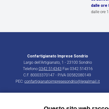
dalle
ore 8
dalle ore 
Confartigianato Imprese Sondrio
Largo dell’Artigianato, 1 - 23100 Sondrio
Telefono
0342.514343
Fax 0342.514316
C.F. 80003370147 - P.IVA 00582080149
PEC:
confartigianatoimpresesondrio@legalmail.it
Questo sito web raccog