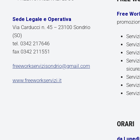
Free Work
Sede Legale e Operativa
promozione 
Via Carducci n. 45 – 23100 Sondrio
(SO)
Serviz
tel. 0342 217646
Serviz
fax 0342 211551
Serviz
Serviz
freeworkservizisondrio@gmail.com
sicure
Serviz
www.freeworkservizi.it
Serviz
Serviz
ORARI
da Lunedì