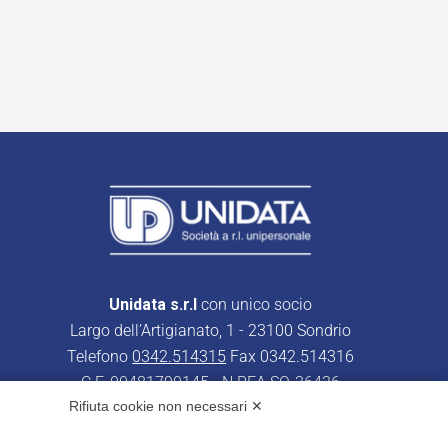
Unidata s.r.l
con unico socio
Largo dell’Artigianato, 1 - 23100 Sondrio
Telefono
0342.514315
Fax 0342.514316
C.F. 00481790145 - N.REA SO-36426
Rifiuta cookie non necessari ✕
PEC:
unidata.sondrio@legalmail.it
Cap. soc. euro 100.000,00 i.v.