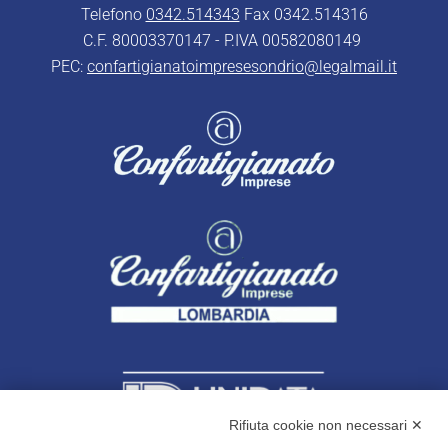
Telefono
0342.514343
Fax 0342.514316
C.F. 80003370147 - P.IVA 00582080149
PEC:
confartigianatoimpresesondrio@legalmail.it
Rifiuta cookie non necessari ✕