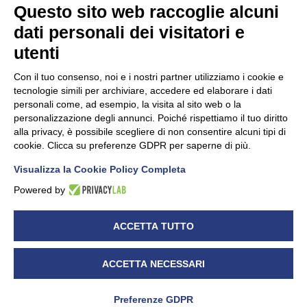
Questo sito web raccoglie alcuni
dati personali dei visitatori e
Unidata s.r.l
con unico socio
Largo dell’Artigianato, 1 - 23100 Sondrio
utenti
Telefono
0342.514315
Fax 0342.514316
Con il tuo consenso, noi e i nostri partner utilizziamo i cookie e
C.F. 00481790145 - N.REA SO-36426
tecnologie simili per archiviare, accedere ed elaborare i dati
PEC:
unidata.sondrio@legalmail.it
personali come, ad esempio, la visita al sito web o la
Cap. soc. euro 100.000,00 i.v.
personalizzazione degli annunci. Poiché rispettiamo il tuo diritto
alla privacy, è possibile scegliere di non consentire alcuni tipi di
cookie. Clicca su preferenze GDPR per saperne di più.
Visualizza la Cookie Policy Completa
CONFARTIGIANATO - Informative privacy
Cookie Policy
Powered by
Dichiarazione di accessibilità
UNIDATA - Informativa privacy (per i clienti)
ACCETTA TUTTO
UNIDATA - Whistleblowing
ACCETTA NECESSARI
Preferenze GDPR