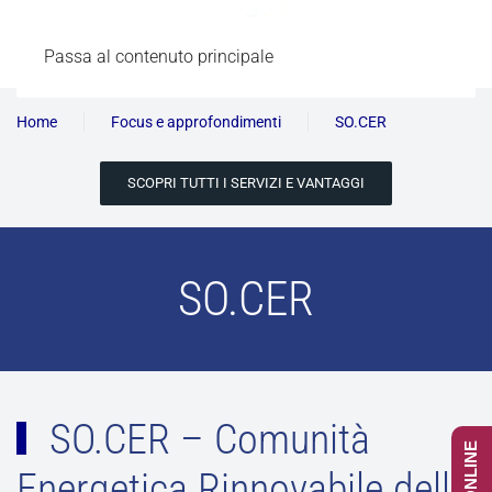
Passa al contenuto principale
Home
Focus e approfondimenti
SO.CER
SCOPRI TUTTI I SERVIZI E VANTAGGI
SO.CER
SO.CER – Comunità
Energetica Rinnovabile della