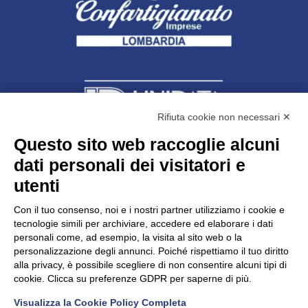
Rifiuta cookie non necessari ✕
Questo sito web raccoglie alcuni
dati personali dei visitatori e
Unidata s.r.l
con unico socio
Largo dell’Artigianato, 1 - 23100 Sondrio
utenti
Telefono
0342.514315
Fax 0342.514316
Con il tuo consenso, noi e i nostri partner utilizziamo i cookie e
C.F. 00481790145 - N.REA SO-36426
tecnologie simili per archiviare, accedere ed elaborare i dati
PEC:
unidata.sondrio@legalmail.it
personali come, ad esempio, la visita al sito web o la
Cap. soc. euro 100.000,00 i.v.
personalizzazione degli annunci. Poiché rispettiamo il tuo diritto
alla privacy, è possibile scegliere di non consentire alcuni tipi di
cookie. Clicca su preferenze GDPR per saperne di più.
Visualizza la Cookie Policy Completa