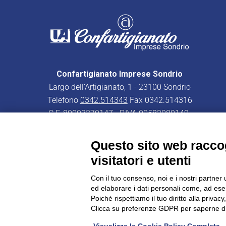
Confartigianato Imprese Sondrio
Largo dell’Artigianato, 1 - 23100 Sondrio
Telefono
0342.514343
Fax 0342.514316
C.F. 80003370147 - P.IVA 00582080149
PEC:
confartigianatoimpresesondrio@legalmail.it
Questo sito web raccog
visitatori e utenti
Con il tuo consenso, noi e i nostri partner 
ed elaborare i dati personali come, ad esem
CONFARTIGIANATO - Informative privacy
Cookie Policy
Poiché rispettiamo il tuo diritto alla privacy
Clicca su preferenze GDPR per saperne di