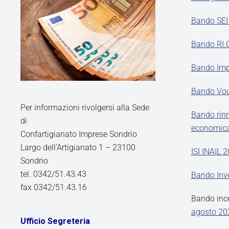
Bando SEI s
Bando RI.CI
Bando Impr
Bando Vou
Per informazioni rivolgersi alla Sede
Bando rinn
di
economic
Confartigianato Imprese Sondrio
Largo dell’Artigianato 1 – 23100
ISI INAIL 
Sondrio
tel. 0342/51.43.43
Bando Inve
fax 0342/51.43.16
Bando incen
agosto 20
Ufficio Segreteria