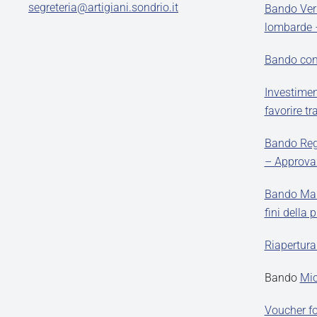
segreteria@artigiani.sondrio.it
Bando Vers
lombarde –
Bando contr
Investimen
favorire t
Bando Regi
– Approva
Bando Mani
fini della
Riapertura
Bando
Mic
Voucher fo