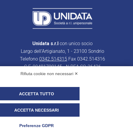
Unidata s.r.l
con unico socio
Largo dell’Artigianato, 1 - 23100 Sondrio
Telefono
0342.514315
Fax 0342.514316
C.F. 00481790145 - N.REA SO-36426
Rifiuta cookie non necessari ✕
PEC:
unidata.sondrio@legalmail.it
Cap. soc. euro 100.000,00 i.v.
ACCETTA TUTTO
ACCETTA NECESSARI
r i clienti)
UNIDATA - Whistleblowing
Preferenze GDPR