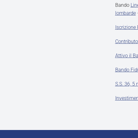
Bando
Lin
lombarde
Iscrizione
Contributo
Attivo il 
Bando Fidu
S.S. 36, 5
Investimen