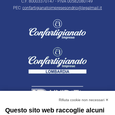
C.F. 80003370147 - P.IVA 00582080149
PEC:
confartigianatoimpresesondrio@legalmail.it
Rifiuta cookie non necessari ✕
Questo sito web raccoglie alcuni