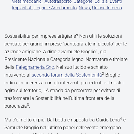
Metalmeccanici
,
Autotrasporto
,
Categorie
,
Edilizia
,
Eventi
,
Impiantisti
,
Legno e Arredamento
,
News
,
Unione Informa
Sostenibilità per imprese artigiane? Non utili le soluzioni
pensate per grandi imprese “pantografate in piccolo” per le
1
aziende artigiane. A dirlo è Samuele Broglio
, già
Presidente Nazionale Categoria legno, Normatore e titolare
della
Falegnameria Snc
. Nel suo lucido e schietto
2
intervento al
secondo forum della Sostenibilità
Broglio
indica, in coerenza con gli interventi precedenti e il nostro
agire sul territorio, LA strada da percorrere per evitare di
trasformare la Sostenibilità nell’ultima frontiera della
3
burocrazia
.
4
Ma c’è molto di più. Dal botta e risposta tra Guido Lena
e
Samuele Broglio nell’ultimo panel dell’evento emergono