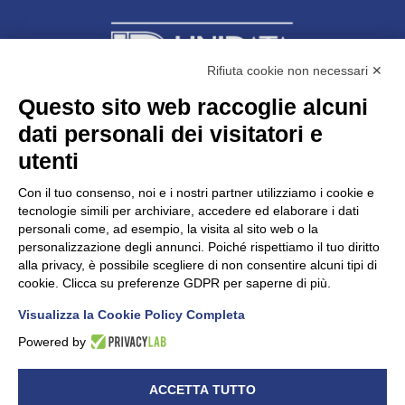
Rifiuta cookie non necessari ✕
Questo sito web raccoglie alcuni
dati personali dei visitatori e
Unidata s.r.l
con unico socio
Largo dell’Artigianato, 1 - 23100 Sondrio
utenti
Telefono
0342.514315
Fax 0342.514316
Con il tuo consenso, noi e i nostri partner utilizziamo i cookie e
C.F. 00481790145 - N.REA SO-36426
tecnologie simili per archiviare, accedere ed elaborare i dati
PEC:
unidata.sondrio@legalmail.it
personali come, ad esempio, la visita al sito web o la
Cap. soc. euro 100.000,00 i.v.
personalizzazione degli annunci. Poiché rispettiamo il tuo diritto
alla privacy, è possibile scegliere di non consentire alcuni tipi di
cookie. Clicca su preferenze GDPR per saperne di più.
Visualizza la Cookie Policy Completa
CONFARTIGIANATO - Informative privacy
Cookie Policy
Powered by
Dichiarazione di accessibilità
UNIDATA - Informativa privacy (per i clienti)
ACCETTA TUTTO