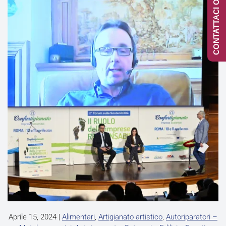
CONTATTACI ONLINE
Aprile 15, 2024
|
Alimentari
,
Artigianato artistico
,
Autoriparatori –