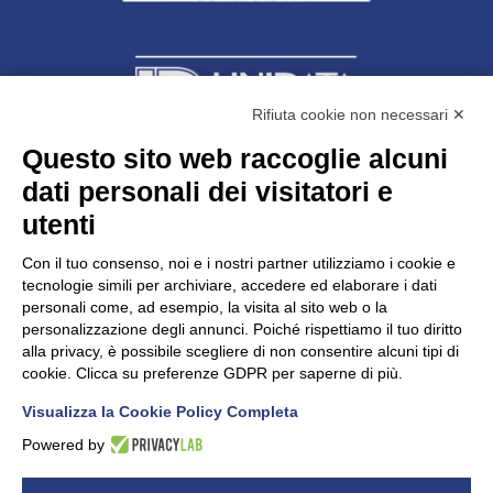
Rifiuta cookie non necessari ✕
Questo sito web raccoglie alcuni
dati personali dei visitatori e
Unidata s.r.l
con unico socio
Largo dell’Artigianato, 1 - 23100 Sondrio
utenti
Telefono
0342.514315
Fax 0342.514316
Con il tuo consenso, noi e i nostri partner utilizziamo i cookie e
C.F. 00481790145 - N.REA SO-36426
tecnologie simili per archiviare, accedere ed elaborare i dati
PEC:
unidata.sondrio@legalmail.it
personali come, ad esempio, la visita al sito web o la
Cap. soc. euro 100.000,00 i.v.
personalizzazione degli annunci. Poiché rispettiamo il tuo diritto
alla privacy, è possibile scegliere di non consentire alcuni tipi di
cookie. Clicca su preferenze GDPR per saperne di più.
Visualizza la Cookie Policy Completa
CONFARTIGIANATO - Informative privacy
Cookie Policy
Powered by
Dichiarazione di accessibilità