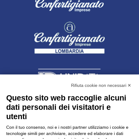
Rifiuta cookie non necessari ✕
Questo sito web raccoglie alcuni
dati personali dei visitatori e
Unidata s.r.l
con unico socio
Largo dell’Artigianato, 1 - 23100 Sondrio
utenti
Telefono
0342.514315
Fax 0342.514316
Con il tuo consenso, noi e i nostri partner utilizziamo i cookie e
C.F. 00481790145 - N.REA SO-36426
tecnologie simili per archiviare, accedere ed elaborare i dati
PEC:
unidata.sondrio@legalmail.it