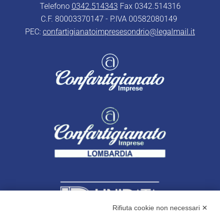
Telefono
0342.514343
Fax 0342.514316
C.F. 80003370147 - P.IVA 00582080149
PEC:
confartigianatoimpresesondrio@legalmail.it
Rifiuta cookie non necessari ✕