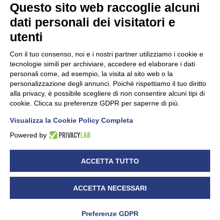
Questo sito web raccoglie alcuni
dati personali dei visitatori e
Unidata s.r.l
con unico socio
Largo dell’Artigianato, 1 - 23100 Sondrio
utenti
Telefono
0342.514315
Fax 0342.514316
Con il tuo consenso, noi e i nostri partner utilizziamo i cookie e
C.F. 00481790145 - N.REA SO-36426
tecnologie simili per archiviare, accedere ed elaborare i dati
PEC:
unidata.sondrio@legalmail.it
personali come, ad esempio, la visita al sito web o la
Cap. soc. euro 100.000,00 i.v.
personalizzazione degli annunci. Poiché rispettiamo il tuo diritto
alla privacy, è possibile scegliere di non consentire alcuni tipi di
cookie. Clicca su preferenze GDPR per saperne di più.
Visualizza la Cookie Policy Completa
CONFARTIGIANATO - Informative privacy
Cookie Policy
Powered by
Dichiarazione di accessibilità
UNIDATA - Informativa privacy (per i clienti)
ACCETTA TUTTO
UNIDATA - Whistleblowing
ACCETTA NECESSARI
Preferenze GDPR