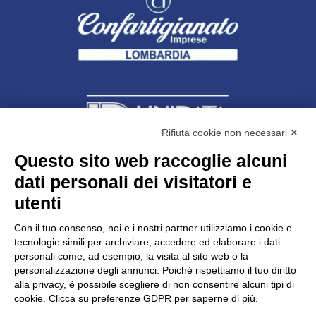
Rifiuta cookie non necessari ✕
Questo sito web raccoglie alcuni
dati personali dei visitatori e
Unidata s.r.l
con unico socio
Largo dell’Artigianato, 1 - 23100 Sondrio
utenti
Telefono
0342.514315
Fax 0342.514316
Con il tuo consenso, noi e i nostri partner utilizziamo i cookie e
C.F. 00481790145 - N.REA SO-36426
tecnologie simili per archiviare, accedere ed elaborare i dati
PEC:
unidata.sondrio@legalmail.it
personali come, ad esempio, la visita al sito web o la
Cap. soc. euro 100.000,00 i.v.
personalizzazione degli annunci. Poiché rispettiamo il tuo diritto
alla privacy, è possibile scegliere di non consentire alcuni tipi di
cookie. Clicca su preferenze GDPR per saperne di più.