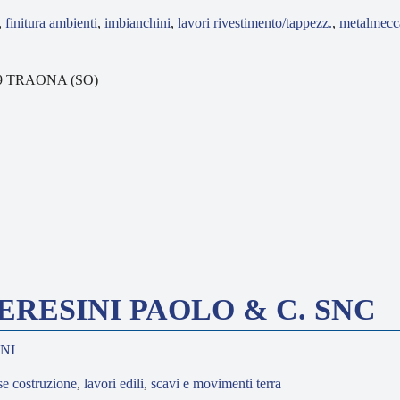
,
finitura ambienti
,
imbianchini
,
lavori rivestimento/tappezz.
,
metalmecc
3019 TRAONA (SO)
ERESINI PAOLO & C. SNC
INI
se costruzione
,
lavori edili
,
scavi e movimenti terra