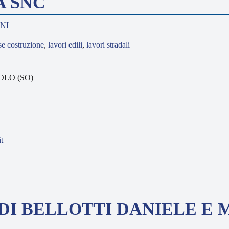
A SNC
INI
se costruzione
,
lavori edili
,
lavori stradali
GOLO (SO)
t
 DI BELLOTTI DANIELE E