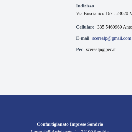
Indirizzo
Via Buscianico 167 - 23
Cellulare
335 5460969 Anto
E-mail
scerealp@gmail.com
Pec
scerealp@pec.it
Confartigianato Imprese Sondrio
Largo dell’Artigianato, 1 - 23100 Sondrio