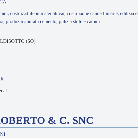
CA
mini
,
costruz.stufe in materiali var
,
costruzione canne fumarie
,
edilizia e
ia
,
produz.manufatti cemento
,
pulizia stufe e camini
VALDISOTTO (SO)
.it
c.it
ROBERTO & C. SNC
INI