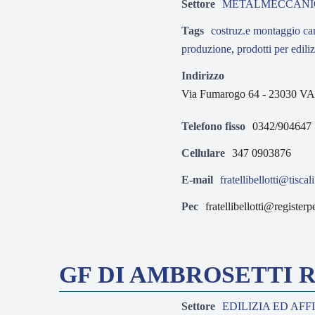
Settore
METALMECCANI
Tags
costruz.e montaggio ca
produzione
,
prodotti per ediliz
Indirizzo
Via Fumarogo 64 - 23030 
Telefono fisso
0342/904647
Cellulare
347 0903876
E-mail
fratellibellotti@tiscali
Pec
fratellibellotti@registerpe
GF DI AMBROSETTI 
Settore
EDILIZIA ED AFF