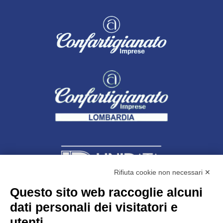
Rifiuta cookie non necessari ✕
Questo sito web raccoglie alcuni
dati personali dei visitatori e
Unidata s.r.l
con unico socio
Largo dell’Artigianato, 1 - 23100 Sondrio
utenti