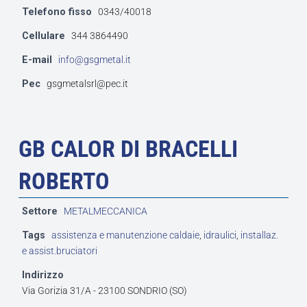
Telefono fisso
0343/40018
Cellulare
344 3864490
E-mail
info@gsgmetal.it
Pec
gsgmetalsrl@pec.it
GB CALOR DI BRACELLI
ROBERTO
Settore
METALMECCANICA
Tags
assistenza e manutenzione caldaie
,
idraulici
,
installaz.
e assist.bruciatori
Indirizzo
Via Gorizia 31/A - 23100 SONDRIO (SO)