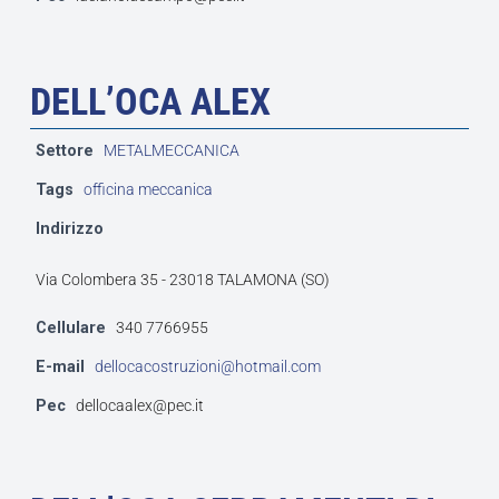
DELL’OCA ALEX
Settore
METALMECCANICA
Tags
officina meccanica
Indirizzo
Via Colombera 35 - 23018 TALAMONA (SO)
Cellulare
340 7766955
E-mail
dellocacostruzioni@hotmail.com
Pec
dellocaalex@pec.it