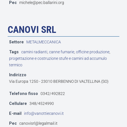
Pec
michele@pec.ballarini.org
CANOVI SRL
Settore
METALMECCANICA
Tags
camini radianti
,
canne fumarie
,
officine produzione
,
progettazione e costruzione stufe e camini ad accumulo
termico
Indirizzo
Via Europa 1250 - 23010 BERBENNO DI VALTELLINA (SO)
Telefono fisso
0342/492822
Cellulare
348/4524990
E-mail
info@vanottiecanovi.it
Pec
canovisrl@legalmail.it