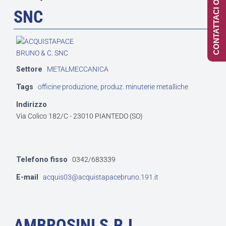
CONTATTACI ONLINE
SNC
Settore
METALMECCANICA
Tags
officine produzione
,
produz. minuterie metalliche
Indirizzo
Via Colico 182/C - 23010 PIANTEDO (SO)
Telefono fisso
0342/683339
E-mail
acquis03@acquistapacebruno.191.it
AMBROSINI S.R.L.