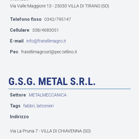
Via Valle Maggiore 13 - 23030 VILLA DI TIRANO (SO)
Telefono fisso
0342/795147
Cellulare
338/4683051
E-mail
info@fratellimagro.it
Pec
fratellimagrosrl@pec.tellino.it
G.S.G. METAL S.R.L.
Settore
METALMECCANICA
Tags
fabbri
,
lattonieri
Indirizzo
Via La Pruna 7 - VILLA DI CHIAVENNA (SO)