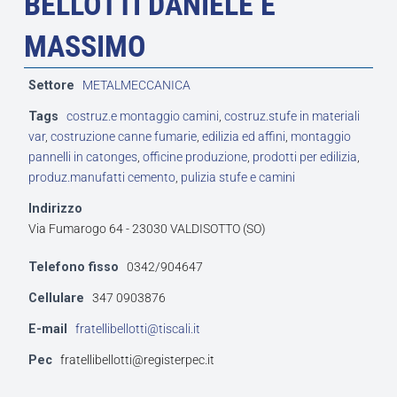
BELLOTTI DANIELE E
MASSIMO
Settore
METALMECCANICA
Tags
costruz.e montaggio camini
,
costruz.stufe in materiali
var
,
costruzione canne fumarie
,
edilizia ed affini
,
montaggio
pannelli in catonges
,
officine produzione
,
prodotti per edilizia
,
produz.manufatti cemento
,
pulizia stufe e camini
Indirizzo
Via Fumarogo 64 - 23030 VALDISOTTO (SO)
Telefono fisso
0342/904647
Cellulare
347 0903876
E-mail
fratellibellotti@tiscali.it
Pec
fratellibellotti@registerpec.it