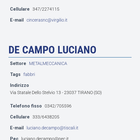
Cellulare
347/2274115
E-mail
cincerasnc@virgilio.it
DE CAMPO LUCIANO
Settore
METALMECCANICA
Tags
fabbri
Indirizzo
Via Statale Dello Stelvio 13 - 23037 TIRANO (SO)
Telefono fisso
0342/705596
Cellulare
333/6438205
E-mail
luciano.decampo@tiscali.it
Pec
luciano.decampo@pec.it