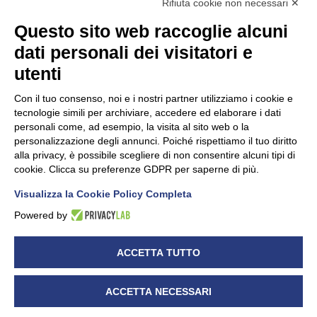
Rifiuta cookie non necessari ✕
Questo sito web raccoglie alcuni
dati personali dei visitatori e
Unidata s.r.l
con unico socio
Largo dell’Artigianato, 1 - 23100 Sondrio
utenti
Telefono
0342.514315
Fax 0342.514316
Con il tuo consenso, noi e i nostri partner utilizziamo i cookie e
C.F. 00481790145 - N.REA SO-36426
tecnologie simili per archiviare, accedere ed elaborare i dati
PEC:
unidata.sondrio@legalmail.it
personali come, ad esempio, la visita al sito web o la
Cap. soc. euro 100.000,00 i.v.
personalizzazione degli annunci. Poiché rispettiamo il tuo diritto
alla privacy, è possibile scegliere di non consentire alcuni tipi di
cookie. Clicca su preferenze GDPR per saperne di più.
Visualizza la Cookie Policy Completa
CONFARTIGIANATO - Informative privacy
Cookie Policy
Powered by
Dichiarazione di accessibilità
UNIDATA - Informativa privacy (per i clienti)
ACCETTA TUTTO
UNIDATA - Whistleblowing
ACCETTA NECESSARI