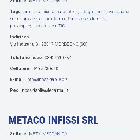
Settore
METALMECCANICA
Tags
arredi su misura
,
carpenterie
,
intaglio laser
,
lavorazione
su misura acciaio inox ferro ottone rame alluminio
,
pressopiega
,
saldature a TIG
Indirizzo
Via Industria 3 - 23017 MORBEGNO (SO)
Telefono fisso
0342/610754
Cellulare
346 5230610
E-mail
info@inossidabile.biz
Pec
inossidabile@legalmail.it
METACO INFISSI SRL
Settore
METALMECCANICA