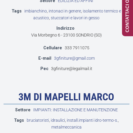
CONTATTACI ONLINE
Settore
EDILIZIA ED AFFINI
Tags
imbianchino
,
intonaci in genere
,
isolamento termico e
acustico
,
stuccatori e lavori in gesso
Indirizzo
Via Morbegno 6 - 23100 SONDRIO (SO)
Cellulare
333 7911075
E-mail
3gfiniture@gmail.com
Pec
3gfiniture@legalmail.it
3M DI MAPELLI MARCO
Settore
IMPIANTI: INSTALLAZIONE E MANUTENZIONE
Tags
bruciatoristi
,
idraulici
,
install.impianti idro-termo-s.
,
metalmeccanica