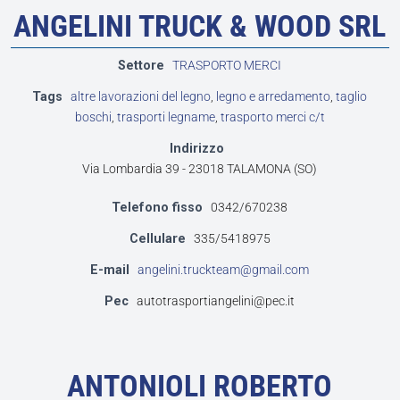
ANGELINI TRUCK & WOOD SRL
Settore
TRASPORTO MERCI
Tags
altre lavorazioni del legno
,
legno e arredamento
,
taglio
boschi
,
trasporti legname
,
trasporto merci c/t
Indirizzo
Via Lombardia 39 - 23018 TALAMONA (SO)
Telefono fisso
0342/670238
Cellulare
335/5418975
E-mail
angelini.truckteam@gmail.com
Pec
autotrasportiangelini@pec.it
ANTONIOLI ROBERTO