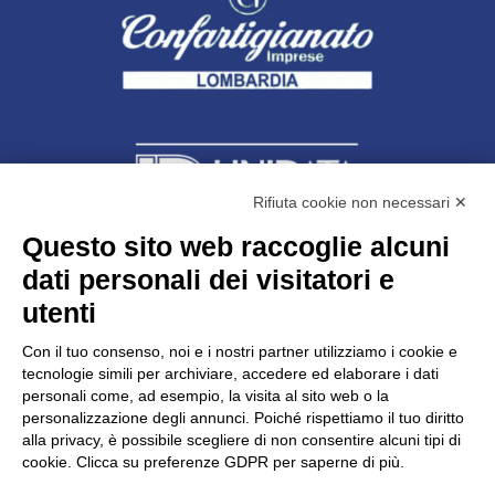
Rifiuta cookie non necessari ✕
Questo sito web raccoglie alcuni
dati personali dei visitatori e
Unidata s.r.l
con unico socio
Largo dell’Artigianato, 1 - 23100 Sondrio
utenti
Telefono
0342.514315
Fax 0342.514316
Con il tuo consenso, noi e i nostri partner utilizziamo i cookie e
C.F. 00481790145 - N.REA SO-36426
tecnologie simili per archiviare, accedere ed elaborare i dati
PEC:
unidata.sondrio@legalmail.it
personali come, ad esempio, la visita al sito web o la
Cap. soc. euro 100.000,00 i.v.
personalizzazione degli annunci. Poiché rispettiamo il tuo diritto
alla privacy, è possibile scegliere di non consentire alcuni tipi di
cookie. Clicca su preferenze GDPR per saperne di più.