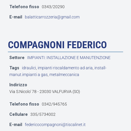
Telefono fisso
0343/20290
E-mail
balatticarrozzeria@gmail.com
COMPAGNONI FEDERICO
Settore
IMPIANTI: INSTALLAZIONE E MANUTENZIONE
Tags
idraulici
,
impianti riscaldamento ad aria
,
install-
manut.impianti a gas
,
metalmeccanica
Indirizzo
Via S.Nicolo' 78 - 23030 VALFURVA (SO)
Telefono fisso
0342/945765
Cellulare
335/5734002
E-mail
federicocompagnoni@tiscalinet.it