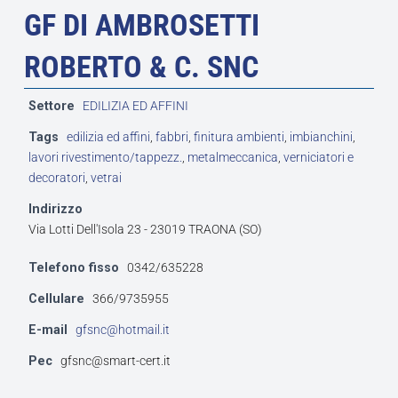
GF DI AMBROSETTI
ROBERTO & C. SNC
Settore
EDILIZIA ED AFFINI
Tags
edilizia ed affini
,
fabbri
,
finitura ambienti
,
imbianchini
,
lavori rivestimento/tappezz.
,
metalmeccanica
,
verniciatori e
decoratori
,
vetrai
Indirizzo
Via Lotti Dell'Isola 23 - 23019 TRAONA (SO)
Telefono fisso
0342/635228
Cellulare
366/9735955
E-mail
gfsnc@hotmail.it
Pec
gfsnc@smart-cert.it