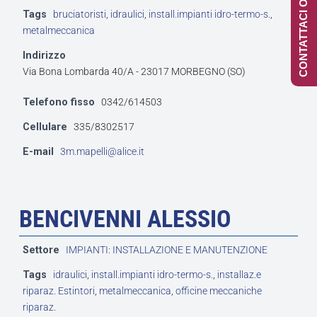
CONTATTACI ONLINE
Tags
bruciatoristi
,
idraulici
,
install.impianti idro-termo-s.
,
metalmeccanica
Indirizzo
Via Bona Lombarda 40/A - 23017 MORBEGNO (SO)
Telefono fisso
0342/614503
Cellulare
335/8302517
E-mail
3m.mapelli@alice.it
BENCIVENNI ALESSIO
Settore
IMPIANTI: INSTALLAZIONE E MANUTENZIONE
Tags
idraulici
,
install.impianti idro-termo-s.
,
installaz.e
riparaz. Estintori
,
metalmeccanica
,
officine meccaniche
riparaz.