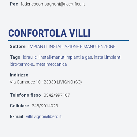
Pec
federicocompagnoni@ticertifica.it
CONFORTOLA VILLI
Settore
IMPIANTI: INSTALLAZIONE E MANUTENZIONE
Tags
idraulici
,
install-manut.impianti a gas
,
install.impianti
idro-termo-s.
,
metalmeccanica
Indirizzo
Via Campacc 10 - 23030 LIVIGNO (SO)
Telefono fisso
0342/997107
Cellulare
348/9014923
E-mail
villilivigno@libero.it