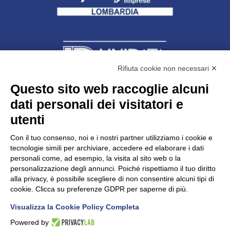
Rifiuta cookie non necessari ✕
Questo sito web raccoglie alcuni
dati personali dei visitatori e
Unidata s.r.l
con unico socio
Largo dell’Artigianato, 1 - 23100 Sondrio
utenti
Telefono
0342.514315
Fax 0342.514316
Con il tuo consenso, noi e i nostri partner utilizziamo i cookie e
C.F. 00481790145 - N.REA SO-36426
tecnologie simili per archiviare, accedere ed elaborare i dati
PEC:
unidata.sondrio@legalmail.it
personali come, ad esempio, la visita al sito web o la
Cap. soc. euro 100.000,00 i.v.
personalizzazione degli annunci. Poiché rispettiamo il tuo diritto
alla privacy, è possibile scegliere di non consentire alcuni tipi di
cookie. Clicca su preferenze GDPR per saperne di più.
Visualizza la Cookie Policy Completa
CONFARTIGIANATO - Informative privacy
Cookie Policy
Powered by