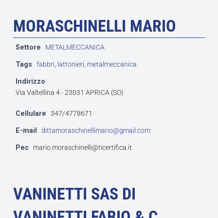
MORASCHINELLI MARIO
Settore
METALMECCANICA
Tags
fabbri
,
lattonieri
,
metalmeccanica
Indirizzo
Via Valtellina 4 - 23031 APRICA (SO)
Cellulare
347/4778671
E-mail
dittamoraschinellimario@gmail.com
Pec
mario.moraschinelli@ticertifica.it
VANINETTI SAS DI
VANINETTI FABIO & C.