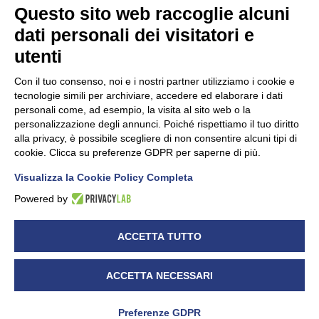
Questo sito web raccoglie alcuni
dati personali dei visitatori e
Unidata s.r.l
con unico socio
Largo dell’Artigianato, 1 - 23100 Sondrio
utenti
Telefono
0342.514315
Fax 0342.514316
Con il tuo consenso, noi e i nostri partner utilizziamo i cookie e
C.F. 00481790145 - N.REA SO-36426
tecnologie simili per archiviare, accedere ed elaborare i dati
PEC:
unidata.sondrio@legalmail.it
personali come, ad esempio, la visita al sito web o la
Cap. soc. euro 100.000,00 i.v.
personalizzazione degli annunci. Poiché rispettiamo il tuo diritto
alla privacy, è possibile scegliere di non consentire alcuni tipi di
cookie. Clicca su preferenze GDPR per saperne di più.
Visualizza la Cookie Policy Completa
CONFARTIGIANATO - Informative privacy
Cookie Policy
Powered by
Dichiarazione di accessibilità
UNIDATA - Informativa privacy (per i clienti)
ACCETTA TUTTO
UNIDATA - Whistleblowing
ACCETTA NECESSARI
Preferenze GDPR