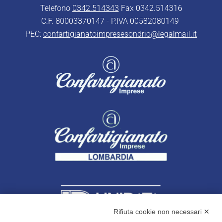
Telefono
0342.514343
Fax 0342.514316
C.F. 80003370147 - P.IVA 00582080149
PEC:
confartigianatoimpresesondrio@legalmail.it
Rifiuta cookie non necessari ✕