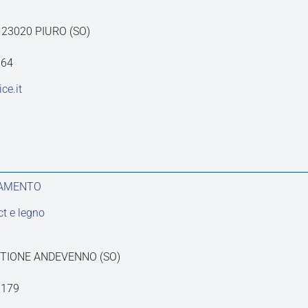
- 23020 PIURO (SO)
164
ce.it
DAMENTO
t e legno
ASTIONE ANDEVENNO (SO)
8179