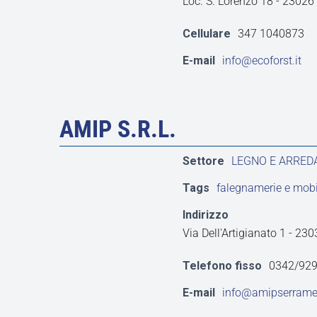
Loc. S. Lorenzo 18 - 2302
Cellulare
347 1040873
E-mail
info@ecoforst.it
AMIP S.R.L.
Settore
LEGNO E ARRE
Tags
falegnamerie e mobil
Indirizzo
Via Dell'Artigianato 1 - 
Telefono fisso
0342/92
E-mail
info@amipserramen