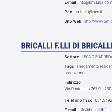
E-mail
info@bmitalia.co
Pec
bmitalia@pec.it
Sito Web
http://www.bmit
BRICALLI F.LLI DI BRICAL
Settore
LEGNO E ARRE
Tags
arredamento residen
produzione
Indirizzo
Via Postalesio 767/1 - 2
Telefono fisso
0342/49
E-mail
info@bricallifbf.it