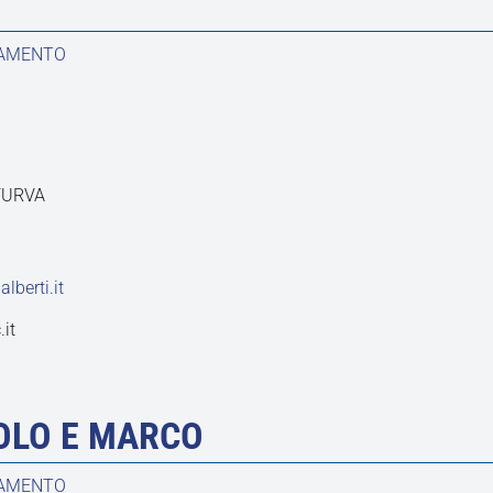
DAMENTO
LFURVA
lberti.it
it
AOLO E MARCO
DAMENTO