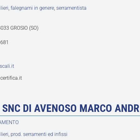
ieri
,
falegnami in genere
,
serramentista
 23033 GROSIO (SO)
7681
cali.it
ertifica.it
 SNC DI AVENOSO MARCO ANDR
DAMENTO
ieri
,
prod. serramenti ed infissi