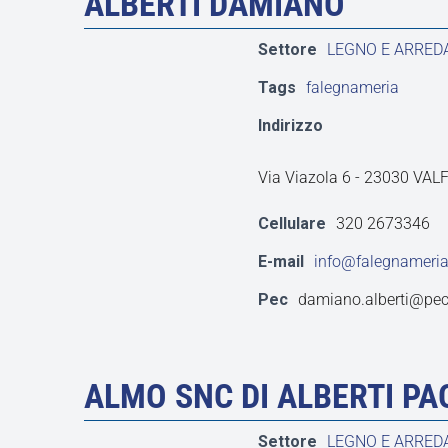
ALBERTI DAMIANO
Settore
LEGNO E ARRE
Tags
falegnameria
Indirizzo
Via Viazola 6 - 23030 VA
Cellulare
320 2673346
E-mail
info@falegnameriaa
Pec
damiano.alberti@pec.
ALMO SNC DI ALBERTI P
Settore
LEGNO E ARRE