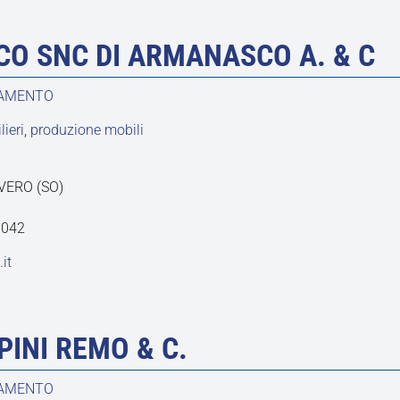
O SNC DI ARMANASCO A. & C
DAMENTO
ieri
,
produzione mobili
VERO (SO)
0042
it
PINI REMO & C.
DAMENTO