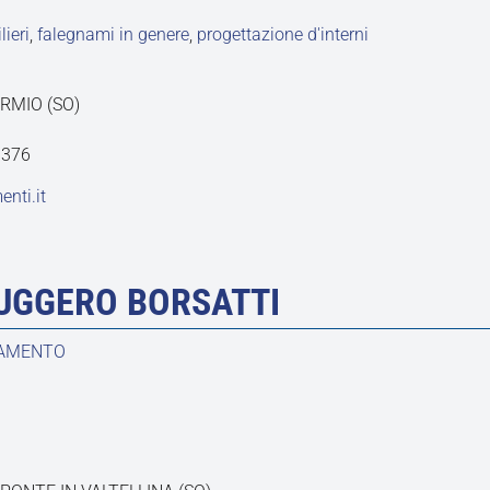
ieri
,
falegnami in genere
,
progettazione d'interni
ORMIO (SO)
0376
nti.it
RUGGERO BORSATTI
DAMENTO