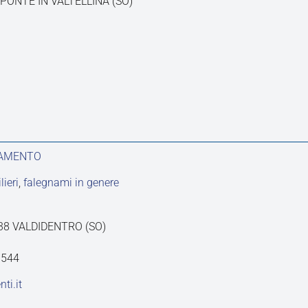
6 PONTE IN VALTELLINA (SO)
DAMENTO
ieri
,
falegnami in genere
23038 VALDIDENTRO (SO)
9544
ti.it