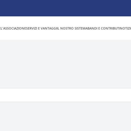
E
L'ASSOCIAZIONE
SERVIZI E VANTAGGI
IL NOSTRO SISTEMA
BANDI E CONTRIBUTI
NOTIZI