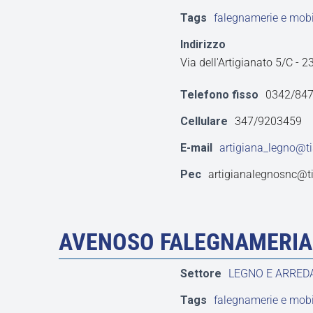
Tags
falegnamerie e mobil
Indirizzo
Via dell'Artigianato 5/C -
Telefono fisso
0342/84
Cellulare
347/9203459
E-mail
artigiana_legno@tis
Pec
artigianalegnosnc@tic
AVENOSO FALEGNAMERIA
Settore
LEGNO E ARRE
Tags
falegnamerie e mobil