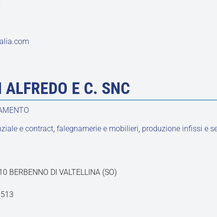
m
alia.com
LI ALFREDO E C. SNC
DAMENTO
ziale e contract
,
falegnamerie e mobilieri
,
produzione infissi e s
3010 BERBENNO DI VALTELLINA (SO)
2513