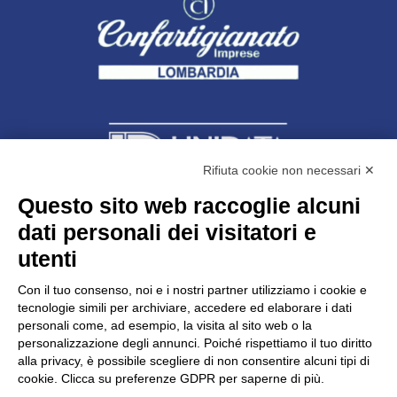
Rifiuta cookie non necessari ✕
Questo sito web raccoglie alcuni
dati personali dei visitatori e
Unidata s.r.l
con unico socio
Largo dell’Artigianato, 1 - 23100 Sondrio
utenti
Telefono
0342.514315
Fax 0342.514316
Con il tuo consenso, noi e i nostri partner utilizziamo i cookie e
C.F. 00481790145 - N.REA SO-36426
tecnologie simili per archiviare, accedere ed elaborare i dati
PEC:
unidata.sondrio@legalmail.it
personali come, ad esempio, la visita al sito web o la
Cap. soc. euro 100.000,00 i.v.
personalizzazione degli annunci. Poiché rispettiamo il tuo diritto
alla privacy, è possibile scegliere di non consentire alcuni tipi di
cookie. Clicca su preferenze GDPR per saperne di più.