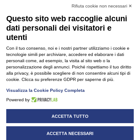
Rifiuta cookie non necessari ✕
Questo sito web raccoglie alcuni
dati personali dei visitatori e
Unidata s.r.l
con unico socio
Largo dell’Artigianato, 1 - 23100 Sondrio
utenti
Telefono
0342.514315
Fax 0342.514316
Con il tuo consenso, noi e i nostri partner utilizziamo i cookie e
C.F. 00481790145 - N.REA SO-36426
tecnologie simili per archiviare, accedere ed elaborare i dati
PEC:
unidata.sondrio@legalmail.it
personali come, ad esempio, la visita al sito web o la
Cap. soc. euro 100.000,00 i.v.
personalizzazione degli annunci. Poiché rispettiamo il tuo diritto
alla privacy, è possibile scegliere di non consentire alcuni tipi di
cookie. Clicca su preferenze GDPR per saperne di più.
Visualizza la Cookie Policy Completa
CONFARTIGIANATO - Informative privacy
Cookie Policy
Powered by
Dichiarazione di accessibilità
UNIDATA - Informativa privacy (per i clienti)
ACCETTA TUTTO
UNIDATA - Whistleblowing
ACCETTA NECESSARI