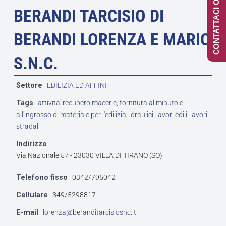
CONTATTACI ONLINE
BERANDI TARCISIO DI
BERANDI LORENZA E MARIO
S.N.C.
Settore
EDILIZIA ED AFFINI
Tags
attivita' recupero macerie
,
fornitura al minuto e
all'ingrosso di materiale per l'edilizia
,
idraulici
,
lavori edili
,
lavori
stradali
Indirizzo
Via Nazionale 57 - 23030 VILLA DI TIRANO (SO)
Telefono fisso
0342/795042
Cellulare
349/5298817
E-mail
lorenza@beranditarcisiosnc.it