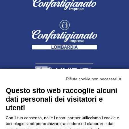
Rifiuta cookie non necessari ✕
Questo sito web raccoglie alcuni
dati personali dei visitatori e
Unidata s.r.l
con unico socio
Largo dell’Artigianato, 1 - 23100 Sondrio
utenti
Telefono
0342.514315
Fax 0342.514316
Con il tuo consenso, noi e i nostri partner utilizziamo i cookie e
C.F. 00481790145 - N.REA SO-36426
tecnologie simili per archiviare, accedere ed elaborare i dati
PEC:
unidata.sondrio@legalmail.it