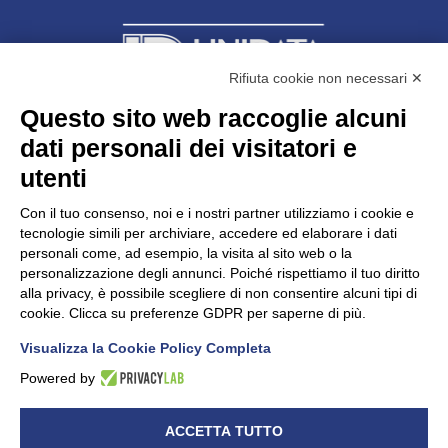
Rifiuta cookie non necessari ✕
Questo sito web raccoglie alcuni
Unidata s.r.l
con unico socio
dati personali dei visitatori e
Largo dell’Artigianato, 1 - 23100 Sondrio
utenti
Telefono
0342.514315
Fax 0342.514316
Con il tuo consenso, noi e i nostri partner utilizziamo i cookie e
C.F. 00481790145 - N.REA SO-36426
tecnologie simili per archiviare, accedere ed elaborare i dati
PEC:
unidata.sondrio@legalmail.it
personali come, ad esempio, la visita al sito web o la
Cap. soc. euro 100.000,00 i.v.
personalizzazione degli annunci. Poiché rispettiamo il tuo diritto
alla privacy, è possibile scegliere di non consentire alcuni tipi di
cookie. Clicca su preferenze GDPR per saperne di più.
Visualizza la Cookie Policy Completa
CONFARTIGIANATO - Informative privacy
Cookie Policy
Powered by
Dichiarazione di accessibilità
UNIDATA - Informativa privacy (per i clienti)
ACCETTA TUTTO