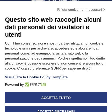
Rifiuta cookie non necessari ✕
Questo sito web raccoglie alcuni
dati personali dei visitatori e
Unidata s.r.l
con unico socio
Largo dell’Artigianato, 1 - 23100 Sondrio
utenti
Telefono
0342.514315
Fax 0342.514316
Con il tuo consenso, noi e i nostri partner utilizziamo i cookie e
C.F. 00481790145 - N.REA SO-36426
tecnologie simili per archiviare, accedere ed elaborare i dati
PEC:
unidata.sondrio@legalmail.it
personali come, ad esempio, la visita al sito web o la
Cap. soc. euro 100.000,00 i.v.
personalizzazione degli annunci. Poiché rispettiamo il tuo diritto
alla privacy, è possibile scegliere di non consentire alcuni tipi di
cookie. Clicca su preferenze GDPR per saperne di più.
Visualizza la Cookie Policy Completa
CONFARTIGIANATO - Informative privacy
Cookie Policy
Powered by
Dichiarazione di accessibilità
UNIDATA - Informativa privacy (per i clienti)
ACCETTA TUTTO
UNIDATA - Whistleblowing
ACCETTA NECESSARI