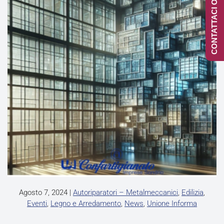
CONTATTACI ONLINE
Agosto 7, 2024
|
Autoriparatori – Metalmeccanici
,
Edilizia
,
Eventi
,
Legno e Arredamento
,
News
,
Unione Informa