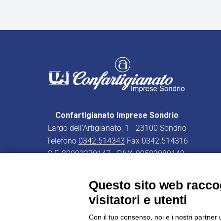
Confartigianato Imprese Sondrio
Largo dell’Artigianato, 1 - 23100 Sondrio
Telefono
0342.514343
Fax 0342.514316
C.F. 80003370147 - P.IVA 00582080149
PEC:
confartigianatoimpresesondrio@legalmail.it
Questo sito web raccog
visitatori e utenti
Con il tuo consenso, noi e i nostri partner 