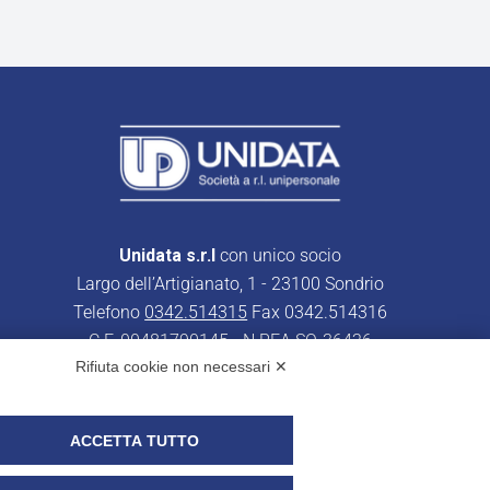
Unidata s.r.l
con unico socio
Largo dell’Artigianato, 1 - 23100 Sondrio
Telefono
0342.514315
Fax 0342.514316
C.F. 00481790145 - N.REA SO-36426
Rifiuta cookie non necessari ✕
PEC:
unidata.sondrio@legalmail.it
Cap. soc. euro 100.000,00 i.v.
ACCETTA TUTTO