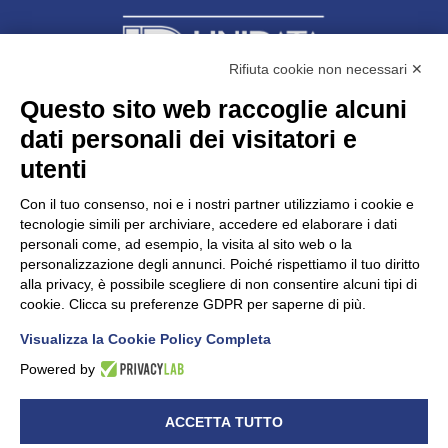
Rifiuta cookie non necessari ✕
Questo sito web raccoglie alcuni
dati personali dei visitatori e
Unidata s.r.l
con unico socio
Largo dell’Artigianato, 1 - 23100 Sondrio
utenti
Telefono
0342.514315
Fax 0342.514316
Con il tuo consenso, noi e i nostri partner utilizziamo i cookie e
C.F. 00481790145 - N.REA SO-36426
tecnologie simili per archiviare, accedere ed elaborare i dati
PEC:
unidata.sondrio@legalmail.it
personali come, ad esempio, la visita al sito web o la
Cap. soc. euro 100.000,00 i.v.
personalizzazione degli annunci. Poiché rispettiamo il tuo diritto
alla privacy, è possibile scegliere di non consentire alcuni tipi di
cookie. Clicca su preferenze GDPR per saperne di più.
Visualizza la Cookie Policy Completa
CONFARTIGIANATO - Informative privacy
Cookie Policy
Powered by
Dichiarazione di accessibilità
UNIDATA - Informativa privacy (per i clienti)
ACCETTA TUTTO