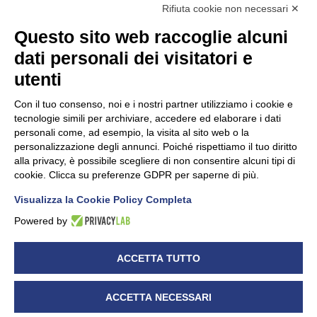
Rifiuta cookie non necessari ✕
Questo sito web raccoglie alcuni
dati personali dei visitatori e
Unidata s.r.l
con unico socio
Largo dell’Artigianato, 1 - 23100 Sondrio
utenti
Telefono
0342.514315
Fax 0342.514316
Con il tuo consenso, noi e i nostri partner utilizziamo i cookie e
C.F. 00481790145 - N.REA SO-36426
tecnologie simili per archiviare, accedere ed elaborare i dati
PEC:
unidata.sondrio@legalmail.it
personali come, ad esempio, la visita al sito web o la
Cap. soc. euro 100.000,00 i.v.
personalizzazione degli annunci. Poiché rispettiamo il tuo diritto
alla privacy, è possibile scegliere di non consentire alcuni tipi di
cookie. Clicca su preferenze GDPR per saperne di più.
Visualizza la Cookie Policy Completa
CONFARTIGIANATO - Informative privacy
Cookie Policy
Powered by
Dichiarazione di accessibilità
UNIDATA - Informativa privacy (per i clienti)
ACCETTA TUTTO
UNIDATA - Whistleblowing
ACCETTA NECESSARI