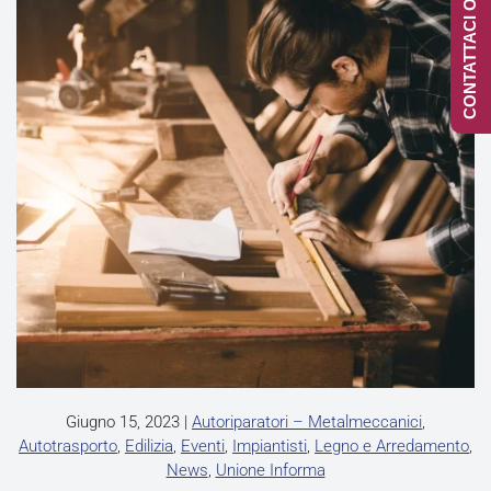
CONTATTACI ONLINE
Giugno 15, 2023
|
Autoriparatori – Metalmeccanici
,
Autotrasporto
,
Edilizia
,
Eventi
,
Impiantisti
,
Legno e Arredamento
,
News
,
Unione Informa