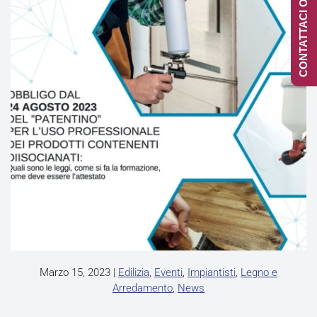
CONTATTACI ONLINE
Marzo 15, 2023
|
Edilizia
,
Eventi
,
Impiantisti
,
Legno e
Arredamento
,
News