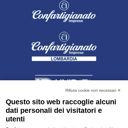
Rifiuta cookie non necessari ✕
Questo sito web raccoglie alcuni
Unidata s.r.l
con unico socio
dati personali dei visitatori e
Largo dell’Artigianato, 1 - 23100 Sondrio
utenti
Telefono
0342.514315
Fax 0342.514316