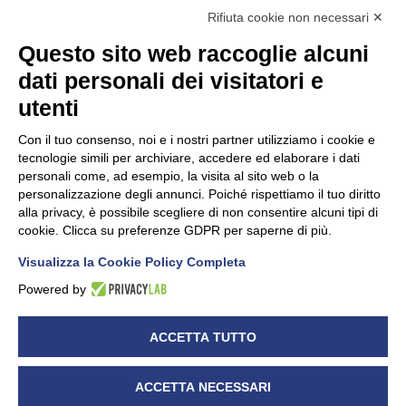
Rifiuta cookie non necessari ✕
Questo sito web raccoglie alcuni
dati personali dei visitatori e
Unidata s.r.l
con unico socio
Largo dell’Artigianato, 1 - 23100 Sondrio
utenti
Telefono
0342.514315
Fax 0342.514316
Con il tuo consenso, noi e i nostri partner utilizziamo i cookie e
C.F. 00481790145 - N.REA SO-36426
tecnologie simili per archiviare, accedere ed elaborare i dati
PEC:
unidata.sondrio@legalmail.it
personali come, ad esempio, la visita al sito web o la
Cap. soc. euro 100.000,00 i.v.
personalizzazione degli annunci. Poiché rispettiamo il tuo diritto
alla privacy, è possibile scegliere di non consentire alcuni tipi di
cookie. Clicca su preferenze GDPR per saperne di più.
Visualizza la Cookie Policy Completa
CONFARTIGIANATO - Informative privacy
Cookie Policy
Powered by
Dichiarazione di accessibilità
UNIDATA - Informativa privacy (per i clienti)
ACCETTA TUTTO
UNIDATA - Whistleblowing
ACCETTA NECESSARI