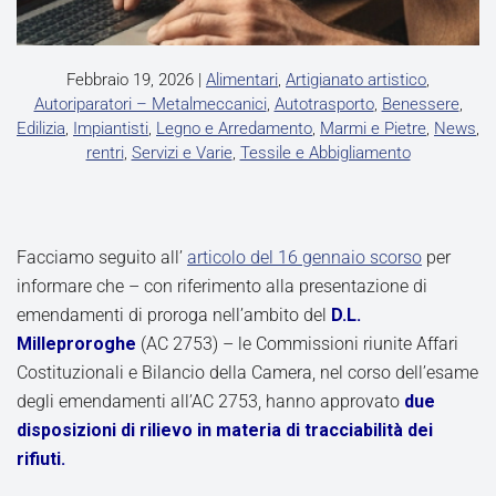
Febbraio 19, 2026
|
Alimentari
,
Artigianato artistico
,
Autoriparatori – Metalmeccanici
,
Autotrasporto
,
Benessere
,
Edilizia
,
Impiantisti
,
Legno e Arredamento
,
Marmi e Pietre
,
News
,
rentri
,
Servizi e Varie
,
Tessile e Abbigliamento
Facciamo seguito all’
articolo del 16 gennaio scorso
per
informare che – con riferimento alla presentazione di
emendamenti di proroga nell’ambito del
D.L.
Milleproroghe
(AC 2753) – le Commissioni riunite Affari
Costituzionali e Bilancio della Camera, nel corso dell’esame
degli emendamenti all’AC 2753, hanno approvato
due
disposizioni di rilievo in materia di tracciabilità dei
rifiuti.