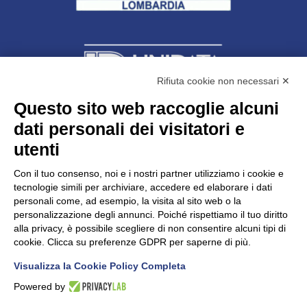
Rifiuta cookie non necessari ✕
Questo sito web raccoglie alcuni
dati personali dei visitatori e
Unidata s.r.l
con unico socio
Largo dell’Artigianato, 1 - 23100 Sondrio
utenti
Telefono
0342.514315
Fax 0342.514316
Con il tuo consenso, noi e i nostri partner utilizziamo i cookie e
C.F. 00481790145 - N.REA SO-36426
tecnologie simili per archiviare, accedere ed elaborare i dati
PEC:
unidata.sondrio@legalmail.it
personali come, ad esempio, la visita al sito web o la
Cap. soc. euro 100.000,00 i.v.
personalizzazione degli annunci. Poiché rispettiamo il tuo diritto
alla privacy, è possibile scegliere di non consentire alcuni tipi di
cookie. Clicca su preferenze GDPR per saperne di più.
Visualizza la Cookie Policy Completa
CONFARTIGIANATO - Informative privacy
Cookie Policy
Powered by
Dichiarazione di accessibilità