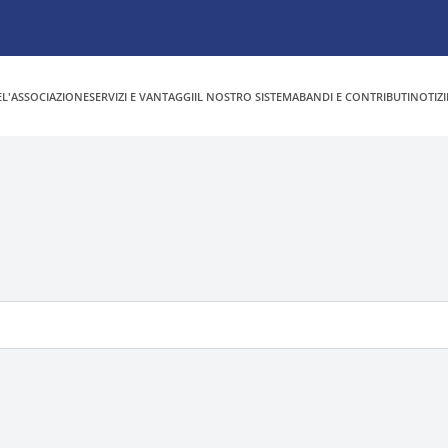
E
L'ASSOCIAZIONE
SERVIZI E VANTAGGI
IL NOSTRO SISTEMA
BANDI E CONTRIBUTI
NOTIZI