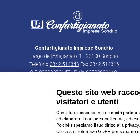
Confartigianato Imprese Sondrio
Largo dell’Artigianato, 1 - 23100 Sondrio
Telefono
0342.514343
Fax 0342.514316
C.F. 80003370147 - P.IVA 00582080149
PEC:
confartigianatoimpresesondrio@legalmail.it
Questo sito web raccog
visitatori e utenti
Con il tuo consenso, noi e i nostri partner 
ed elaborare i dati personali come, ad esem
CONFARTIGIANATO - Informative privacy
Cookie Policy
Poiché rispettiamo il tuo diritto alla privacy
Clicca su preferenze GDPR per saperne di