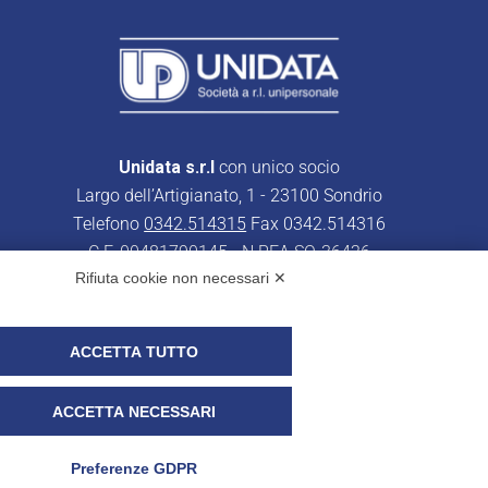
Unidata s.r.l
con unico socio
Largo dell’Artigianato, 1 - 23100 Sondrio
Telefono
0342.514315
Fax 0342.514316
C.F. 00481790145 - N.REA SO-36426
Rifiuta cookie non necessari ✕
PEC:
unidata.sondrio@legalmail.it
Cap. soc. euro 100.000,00 i.v.
ACCETTA TUTTO
ACCETTA NECESSARI
r i clienti)
UNIDATA - Whistleblowing
Preferenze GDPR