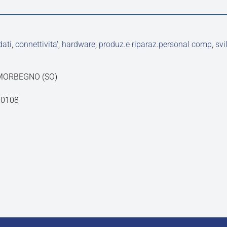
dati
,
connettivita'
,
hardware
,
produz.e riparaz.personal comp
,
svi
7 MORBEGNO (SO)
90108