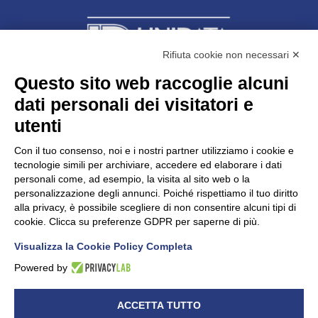
Rifiuta cookie non necessari ✕
Questo sito web raccoglie alcuni
dati personali dei visitatori e
Unidata s.r.l
con unico socio
Largo dell’Artigianato, 1 - 23100 Sondrio
utenti
Telefono
0342.514315
Fax 0342.514316
Con il tuo consenso, noi e i nostri partner utilizziamo i cookie e
C.F. 00481790145 - N.REA SO-36426
tecnologie simili per archiviare, accedere ed elaborare i dati
PEC:
unidata.sondrio@legalmail.it
personali come, ad esempio, la visita al sito web o la
Cap. soc. euro 100.000,00 i.v.
personalizzazione degli annunci. Poiché rispettiamo il tuo diritto
alla privacy, è possibile scegliere di non consentire alcuni tipi di
cookie. Clicca su preferenze GDPR per saperne di più.
Visualizza la Cookie Policy Completa
CONFARTIGIANATO - Informative privacy
Cookie Policy
Powered by
Dichiarazione di accessibilità
UNIDATA - Informativa privacy (per i clienti)
ACCETTA TUTTO