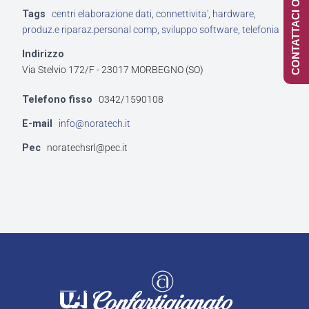
CONTATTACI ONLINE
Tags
centri elaborazione dati
,
connettivita'
,
hardware
,
produz.e riparaz.personal comp
,
sviluppo software
,
telefonia
Indirizzo
Via Stelvio 172/F - 23017 MORBEGNO (SO)
Telefono fisso
0342/1590108
E-mail
info@noratech.it
Pec
noratechsrl@pec.it