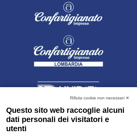
Rifiuta cookie non necessari ✕
Questo sito web raccoglie alcuni
dati personali dei visitatori e
Unidata s.r.l
con unico socio
Largo dell’Artigianato, 1 - 23100 Sondrio
utenti
Telefono
0342.514315
Fax 0342.514316