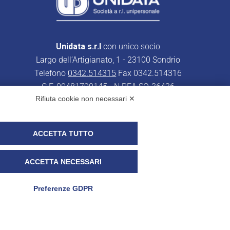
Unidata s.r.l
con unico socio
Largo dell’Artigianato, 1 - 23100 Sondrio
Telefono
0342.514315
Fax 0342.514316
C.F. 00481790145 - N.REA SO-36426
Rifiuta cookie non necessari ✕
PEC:
unidata.sondrio@legalmail.it
Cap. soc. euro 100.000,00 i.v.
ACCETTA TUTTO
ACCETTA NECESSARI
r i clienti)
UNIDATA - Whistleblowing
Preferenze GDPR