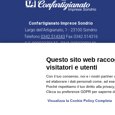
Confartigianato Imprese Sondrio
Largo dell’Artigianato, 1 - 23100 Sondrio
Telefono
0342.514343
Fax 0342.514316
C.F. 80003370147 - P.IVA 00582080149
PEC:
confartigianatoimpresesondrio@legalmail.it
Questo sito web raccog
visitatori e utenti
Con il tuo consenso, noi e i nostri partner 
ed elaborare i dati personali come, ad esem
CONFARTIGIANATO - Informative privacy
Cookie Policy
Poiché rispettiamo il tuo diritto alla privacy
Clicca su preferenze GDPR per saperne di
Visualizza la Cookie Policy Completa