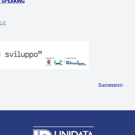
C SPEAKING
.it
Successivi