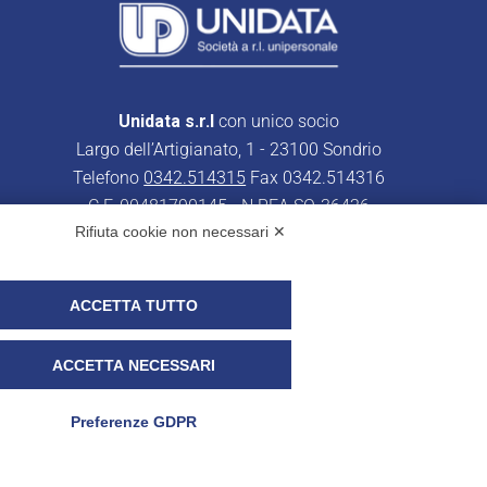
Unidata s.r.l
con unico socio
Largo dell’Artigianato, 1 - 23100 Sondrio
Telefono
0342.514315
Fax 0342.514316
C.F. 00481790145 - N.REA SO-36426
Rifiuta cookie non necessari ✕
PEC:
unidata.sondrio@legalmail.it
Cap. soc. euro 100.000,00 i.v.
ACCETTA TUTTO
ACCETTA NECESSARI
r i clienti)
UNIDATA - Whistleblowing
Preferenze GDPR