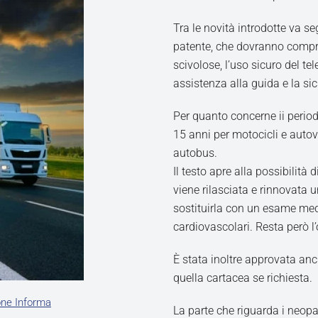
Tra le novità introdotte va s
patente, che dovranno compre
scivolose, l’uso sicuro del tel
assistenza alla guida e la sic
Per quanto concerne ii period
15 anni per motocicli e autove
autobus.
Il testo apre alla possibilità
viene rilasciata e rinnovata u
sostituirla con un esame medi
cardiovascolari. Resta però l’o
È stata inoltre approvata anch
quella cartacea se richiesta.
one Informa
La parte che riguarda i neop