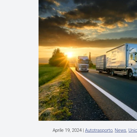
Aprile 19, 2024
|
Autotrasporto
,
News
,
Uni