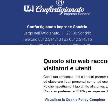
Confartigianato Imprese Sondrio
Largo dell’Artigianato, 1 - 23100 Sondrio
Telefono
0342.514343
Fax 0342.514316
C.F. 80003370147 - P.IVA 00582080149
PEC:
confartigianatoimpresesondrio@legalmail.it
Questo sito web raccog
visitatori e utenti
Con il tuo consenso, noi e i nostri partner 
ed elaborare i dati personali come, ad esem
CONFARTIGIANATO - Informative privacy
Cookie Policy
Poiché rispettiamo il tuo diritto alla privacy
Clicca su preferenze GDPR per saperne di
Visualizza la Cookie Policy Completa