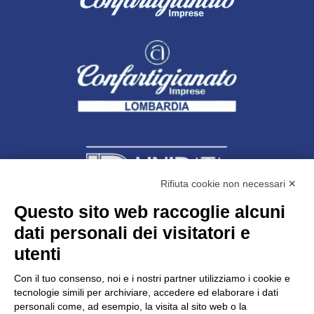
Rifiuta cookie non necessari ✕
Questo sito web raccoglie alcuni
dati personali dei visitatori e
Unidata s.r.l
con unico socio
Largo dell’Artigianato, 1 - 23100 Sondrio
utenti
Telefono
0342.514315
Fax 0342.514316
Con il tuo consenso, noi e i nostri partner utilizziamo i cookie e
C.F. 00481790145 - N.REA SO-36426
tecnologie simili per archiviare, accedere ed elaborare i dati
PEC:
unidata.sondrio@legalmail.it
personali come, ad esempio, la visita al sito web o la