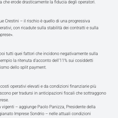
za che erode drasticamente la fiducia degli operatori.
e Crestini – il rischio è quello di una progressiva
tivi, con ricadute sulla stabilità dei contratti e sulla
mprese».
 poi tutti quei fattori che incidono negativamente sulla
sempio la ritenuta d’acconto dell’11% sui cosiddetti
anismo dello split payment.
costi operativi elevati e da condizioni finanziarie più
iscono per tradursi in anticipazioni fiscali che sottraggono
rese.
à vigenti – aggiunge Paolo Panizza, Presidente della
igianato Imprese Sondrio – nelle attuali condizioni