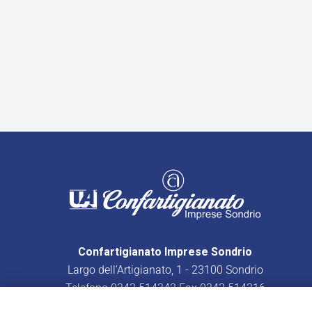
Confartigianato Imprese Sondrio
Largo dell’Artigianato, 1 - 23100 Sondrio
Telefono
0342.514343
Fax 0342.514316
C.F. 80003370147 - P.IVA 00582080149