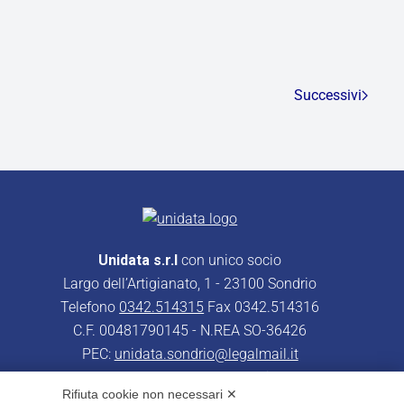
Successivi
Unidata s.r.l
con unico socio
Largo dell’Artigianato, 1 - 23100 Sondrio
Telefono
0342.514315
Fax 0342.514316
C.F. 00481790145 - N.REA SO-36426
PEC:
unidata.sondrio@legalmail.it
Cap. soc. euro 100.000,00 i.v.
Rifiuta cookie non necessari ✕