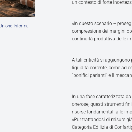
un contesto di forte incertez
«In questo scenario – prosegu
Unione Informa
compressione dei margini opera
continuità produttiva delle i
A tali criticità si aggiungono
liquidità corrente, come ad e
“bonifici parlanti” e il mecc
In una fase caratterizzata da 
onerose, questi strumenti fin
risorse fondamentali alle imp
«Pur trattandosi di misure gi
Categoria Edilizia di Confart