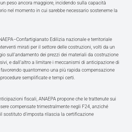
n peso ancora maggiore, incidendo sulla capacità
oprio nel momento in cui sarebbe necessario sostenerne la
NAEPA–Confartigianato Edilizia nazionale e territoriale
erventi mirati per il settore delle costruzioni, volti da un
ggio sull’andamento dei prezzi dei materiali da costruzione
ivi, e dall’altro a limitare i meccanismi di anticipazione di
e, favorendo quantomeno una più rapida compensazione
 procedure semplificate e tempi certi.
anticipazioni fiscali, ANAEPA propone che le trattenute sui
essere compensate trimestralmente negli F24, anziché
l sostituto d’imposta rilascia la certificazione