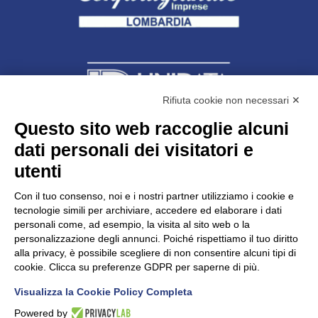
Rifiuta cookie non necessari ✕
Questo sito web raccoglie alcuni
dati personali dei visitatori e
Unidata s.r.l
con unico socio
Largo dell’Artigianato, 1 - 23100 Sondrio
utenti
Telefono
0342.514315
Fax 0342.514316
Con il tuo consenso, noi e i nostri partner utilizziamo i cookie e
C.F. 00481790145 - N.REA SO-36426
tecnologie simili per archiviare, accedere ed elaborare i dati
PEC:
unidata.sondrio@legalmail.it
personali come, ad esempio, la visita al sito web o la
Cap. soc. euro 100.000,00 i.v.
personalizzazione degli annunci. Poiché rispettiamo il tuo diritto
alla privacy, è possibile scegliere di non consentire alcuni tipi di
cookie. Clicca su preferenze GDPR per saperne di più.
Visualizza la Cookie Policy Completa
CONFARTIGIANATO - Informative privacy
Cookie Policy
Powered by