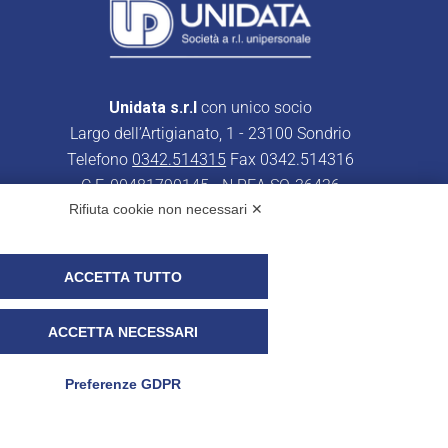
Unidata s.r.l
con unico socio
Largo dell’Artigianato, 1 - 23100 Sondrio
Telefono
0342.514315
Fax 0342.514316
C.F. 00481790145 - N.REA SO-36426
Rifiuta cookie non necessari ✕
PEC:
unidata.sondrio@legalmail.it
Cap. soc. euro 100.000,00 i.v.
ACCETTA TUTTO
ACCETTA NECESSARI
r i clienti)
UNIDATA - Whistleblowing
Preferenze GDPR