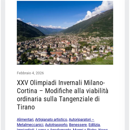
Febbraio 4, 2026
XXV Olimpiadi Invernali Milano-
Cortina – Modifiche alla viabilità
ordinaria sulla Tangenziale di
Tirano
Alimentari
,
Artigianato artistico
,
Autoriparatori –
Metalmeccanici
,
Autotrasporto
,
Benessere
,
Edilizia
,
Impiantisti
,
Legno e Arredamento
,
Marmi e Pietre
,
News
,