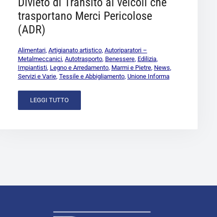
Divieto di Transito ai veicoli che
trasportano Merci Pericolose
(ADR)
Alimentari
,
Artigianato artistico
,
Autoriparatori –
Metalmeccanici
,
Autotrasporto
,
Benessere
,
Edilizia
,
Impiantisti
,
Legno e Arredamento
,
Marmi e Pietre
,
News
,
Servizi e Varie
,
Tessile e Abbigliamento
,
Unione Informa
LEGGI TUTTO