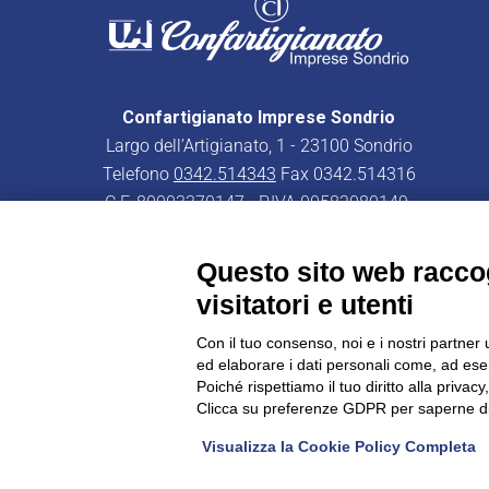
Confartigianato Imprese Sondrio
Largo dell’Artigianato, 1 - 23100 Sondrio
Telefono
0342.514343
Fax 0342.514316
C.F. 80003370147 - P.IVA 00582080149
PEC:
confartigianatoimpresesondrio@legalmail.it
Questo sito web raccog
visitatori e utenti
Con il tuo consenso, noi e i nostri partner 
ed elaborare i dati personali come, ad esem
CONFARTIGIANATO - Informative privacy
Cookie Policy
Poiché rispettiamo il tuo diritto alla privacy
Clicca su preferenze GDPR per saperne di
Visualizza la Cookie Policy Completa