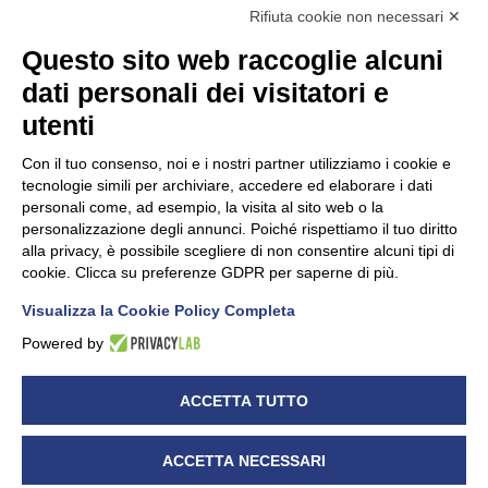
Rifiuta cookie non necessari ✕
Questo sito web raccoglie alcuni
dati personali dei visitatori e
Unidata s.r.l
con unico socio
Largo dell’Artigianato, 1 - 23100 Sondrio
utenti
Telefono
0342.514315
Fax 0342.514316
Con il tuo consenso, noi e i nostri partner utilizziamo i cookie e
C.F. 00481790145 - N.REA SO-36426
tecnologie simili per archiviare, accedere ed elaborare i dati
PEC:
unidata.sondrio@legalmail.it
personali come, ad esempio, la visita al sito web o la
Cap. soc. euro 100.000,00 i.v.
personalizzazione degli annunci. Poiché rispettiamo il tuo diritto
alla privacy, è possibile scegliere di non consentire alcuni tipi di
cookie. Clicca su preferenze GDPR per saperne di più.
Visualizza la Cookie Policy Completa
CONFARTIGIANATO - Informative privacy
Cookie Policy
Powered by
Dichiarazione di accessibilità
UNIDATA - Informativa privacy (per i clienti)
ACCETTA TUTTO
UNIDATA - Whistleblowing
ACCETTA NECESSARI