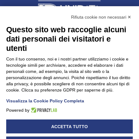
Rifiuta cookie non necessari ✕
Questo sito web raccoglie alcuni
dati personali dei visitatori e
Unidata s.r.l
con unico socio
Largo dell’Artigianato, 1 - 23100 Sondrio
utenti
Telefono
0342.514315
Fax 0342.514316
Con il tuo consenso, noi e i nostri partner utilizziamo i cookie e
C.F. 00481790145 - N.REA SO-36426
tecnologie simili per archiviare, accedere ed elaborare i dati
PEC:
unidata.sondrio@legalmail.it
personali come, ad esempio, la visita al sito web o la
Cap. soc. euro 100.000,00 i.v.
personalizzazione degli annunci. Poiché rispettiamo il tuo diritto
alla privacy, è possibile scegliere di non consentire alcuni tipi di
cookie. Clicca su preferenze GDPR per saperne di più.
Visualizza la Cookie Policy Completa
CONFARTIGIANATO - Informative privacy
Cookie Policy
Powered by
Dichiarazione di accessibilità
UNIDATA - Informativa privacy (per i clienti)
ACCETTA TUTTO
UNIDATA - Whistleblowing