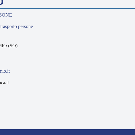
O
SONE
,
trasporto persone
MIO (SO)
io.it
ca.it