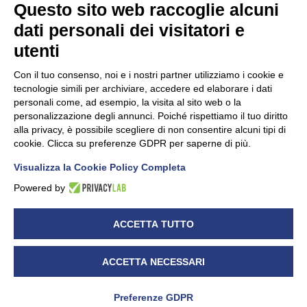
Questo sito web raccoglie alcuni
dati personali dei visitatori e
Unidata s.r.l
con unico socio
Largo dell’Artigianato, 1 - 23100 Sondrio
utenti
Telefono
0342.514315
Fax 0342.514316
Con il tuo consenso, noi e i nostri partner utilizziamo i cookie e
C.F. 00481790145 - N.REA SO-36426
tecnologie simili per archiviare, accedere ed elaborare i dati
PEC:
unidata.sondrio@legalmail.it
personali come, ad esempio, la visita al sito web o la
Cap. soc. euro 100.000,00 i.v.
personalizzazione degli annunci. Poiché rispettiamo il tuo diritto
alla privacy, è possibile scegliere di non consentire alcuni tipi di
cookie. Clicca su preferenze GDPR per saperne di più.
Visualizza la Cookie Policy Completa
CONFARTIGIANATO - Informative privacy
Cookie Policy
Powered by
Dichiarazione di accessibilità
UNIDATA - Informativa privacy (per i clienti)
ACCETTA TUTTO
UNIDATA - Whistleblowing
ACCETTA NECESSARI
Preferenze GDPR