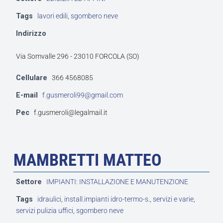
Tags
lavori edili
,
sgombero neve
Indirizzo
Via Somvalle 296 - 23010 FORCOLA (SO)
Cellulare
366 4568085
E-mail
f.gusmeroli99@gmail.com
Pec
f.gusmeroli@legalmail.it
MAMBRETTI MATTEO
Settore
IMPIANTI: INSTALLAZIONE E MANUTENZIONE
Tags
idraulici
,
install.impianti idro-termo-s.
,
servizi e varie
,
servizi pulizia uffici
,
sgombero neve