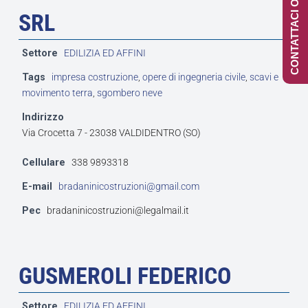
CONTATTACI ONLINE
SRL
Settore
EDILIZIA ED AFFINI
Tags
impresa costruzione
,
opere di ingegneria civile
,
scavi e
movimento terra
,
sgombero neve
Indirizzo
Via Crocetta 7 - 23038 VALDIDENTRO (SO)
Cellulare
338 9893318
E-mail
bradaninicostruzioni@gmail.com
Pec
bradaninicostruzioni@legalmail.it
GUSMEROLI FEDERICO
Settore
EDILIZIA ED AFFINI