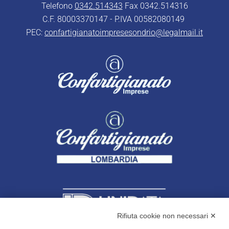
Telefono
0342.514343
Fax 0342.514316
C.F. 80003370147 - P.IVA 00582080149
PEC:
confartigianatoimpresesondrio@legalmail.it
Rifiuta cookie non necessari ✕