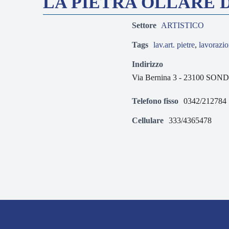
LA PIETRA OLLARE 
Settore
ARTISTICO
Tags
lav.art. pietre
,
lavorazio
Indirizzo
Via Bernina 3 - 23100 SON
Telefono fisso
0342/212784
Cellulare
333/4365478