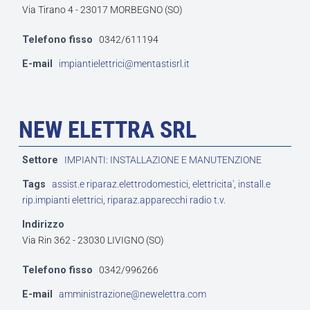
Via Tirano 4 - 23017 MORBEGNO (SO)
Telefono fisso
0342/611194
E-mail
impiantielettrici@mentastisrl.it
NEW ELETTRA SRL
Settore
IMPIANTI: INSTALLAZIONE E MANUTENZIONE
Tags
assist.e riparaz.elettrodomestici
,
elettricita'
,
install.e
rip.impianti elettrici
,
riparaz.apparecchi radio t.v.
Indirizzo
Via Rin 362 - 23030 LIVIGNO (SO)
Telefono fisso
0342/996266
E-mail
amministrazione@newelettra.com