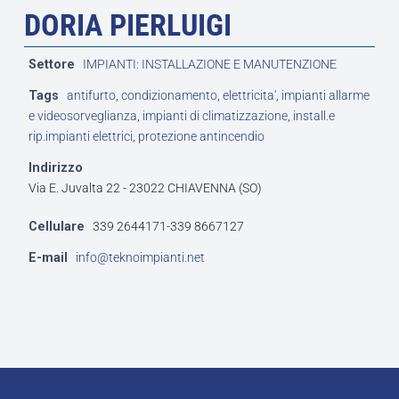
DORIA PIERLUIGI
Settore
IMPIANTI: INSTALLAZIONE E MANUTENZIONE
Tags
antifurto
,
condizionamento
,
elettricita'
,
impianti allarme
e videosorveglianza
,
impianti di climatizzazione
,
install.e
rip.impianti elettrici
,
protezione antincendio
Indirizzo
Via E. Juvalta 22 - 23022 CHIAVENNA (SO)
Cellulare
339 2644171-339 8667127
E-mail
info@teknoimpianti.net