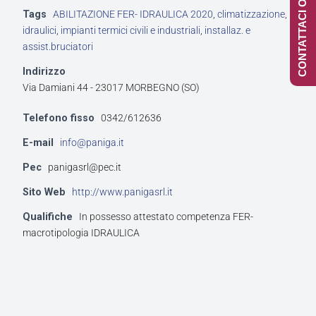
CONTATTACI ONLINE
Tags
ABILITAZIONE FER- IDRAULICA 2020
,
climatizzazione
,
idraulici
,
impianti termici civili e industriali
,
installaz. e
assist.bruciatori
Indirizzo
Via Damiani 44 - 23017 MORBEGNO (SO)
Telefono fisso
0342/612636
E-mail
info@paniga.it
Pec
panigasrl@pec.it
Sito Web
http://www.panigasrl.it
Qualifiche
In possesso attestato competenza FER-
macrotipologia IDRAULICA