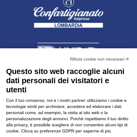
Rifiuta cookie non necessari ✕
Questo sito web raccoglie alcuni
dati personali dei visitatori e
Unidata s.r.l
con unico socio
Largo dell’Artigianato, 1 - 23100 Sondrio
utenti
Telefono
0342.514315
Fax 0342.514316
Con il tuo consenso, noi e i nostri partner utilizziamo i cookie e
C.F. 00481790145 - N.REA SO-36426
tecnologie simili per archiviare, accedere ed elaborare i dati
PEC:
unidata.sondrio@legalmail.it
personali come, ad esempio, la visita al sito web o la
Cap. soc. euro 100.000,00 i.v.
personalizzazione degli annunci. Poiché rispettiamo il tuo diritto
alla privacy, è possibile scegliere di non consentire alcuni tipi di
cookie. Clicca su preferenze GDPR per saperne di più.