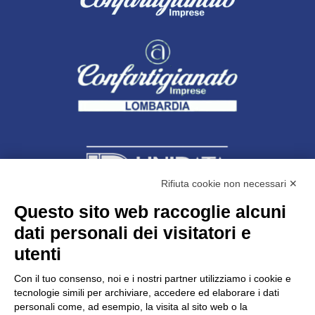
Rifiuta cookie non necessari ✕
Questo sito web raccoglie alcuni
dati personali dei visitatori e
Unidata s.r.l
con unico socio
Largo dell’Artigianato, 1 - 23100 Sondrio
utenti
Telefono
0342.514315
Fax 0342.514316
Con il tuo consenso, noi e i nostri partner utilizziamo i cookie e
C.F. 00481790145 - N.REA SO-36426
tecnologie simili per archiviare, accedere ed elaborare i dati
PEC:
unidata.sondrio@legalmail.it
personali come, ad esempio, la visita al sito web o la