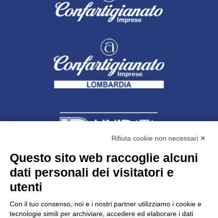
Rifiuta cookie non necessari ✕
Questo sito web raccoglie alcuni
dati personali dei visitatori e
Unidata s.r.l
con unico socio
Largo dell’Artigianato, 1 - 23100 Sondrio
utenti
Telefono
0342.514315
Fax 0342.514316
Con il tuo consenso, noi e i nostri partner utilizziamo i cookie e
C.F. 00481790145 - N.REA SO-36426
tecnologie simili per archiviare, accedere ed elaborare i dati